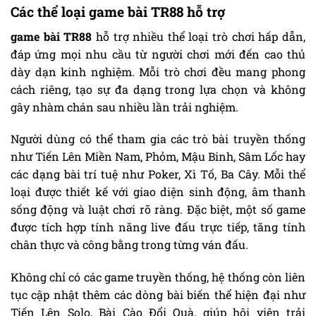
Các thể loại game bài TR88 hỗ trợ
game bài TR88
hỗ trợ nhiều thể loại trò chơi hấp dẫn,
đáp ứng mọi nhu cầu từ người chơi mới đến cao thủ
dày dạn kinh nghiệm. Mỗi trò chơi đều mang phong
cách riêng, tạo sự đa dạng trong lựa chọn và không
gây nhàm chán sau nhiều lần trải nghiệm.
Người dùng có thể tham gia các trò bài truyền thống
như Tiến Lên Miền Nam, Phỏm, Mậu Binh, Sâm Lốc hay
các dạng bài trí tuệ như Poker, Xì Tố, Ba Cây. Mỗi thể
loại được thiết kế với giao diện sinh động, âm thanh
sống động và luật chơi rõ ràng. Đặc biệt, một số game
được tích hợp tính năng live đấu trực tiếp, tăng tính
chân thực và công bằng trong từng ván đấu.
Không chỉ có các game truyền thống, hệ thống còn liên
tục cập nhật thêm các dòng bài biến thể hiện đại như
Tiến Lên Solo, Bài Cào Đổi Quà, giúp hội viên trải