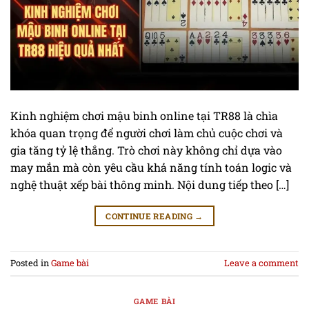
Kinh nghiệm chơi mậu binh online tại TR88 là chìa
khóa quan trọng để người chơi làm chủ cuộc chơi và
gia tăng tỷ lệ thắng. Trò chơi này không chỉ dựa vào
may mắn mà còn yêu cầu khả năng tính toán logic và
nghệ thuật xếp bài thông minh. Nội dung tiếp theo […]
CONTINUE READING
→
Posted in
Game bài
Leave a comment
GAME BÀI