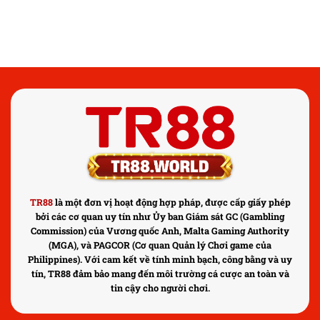
TR88
là một đơn vị hoạt động hợp pháp, được cấp giấy phép
bởi các cơ quan uy tín như Ủy ban Giám sát GC (Gambling
Commission) của Vương quốc Anh, Malta Gaming Authority
(MGA), và PAGCOR (Cơ quan Quản lý Chơi game của
Philippines). Với cam kết về tính minh bạch, công bằng và uy
tín, TR88 đảm bảo mang đến môi trường cá cược an toàn và
tin cậy cho người chơi.