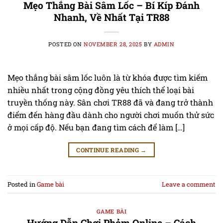
Mẹo Thắng Bài Sâm Lốc – Bí Kíp Đánh
Nhanh, Về Nhất Tại TR88
POSTED ON
NOVEMBER 28, 2025
BY
ADMIN
Mẹo thắng bài sâm lốc luôn là từ khóa được tìm kiếm
nhiều nhất trong cộng đồng yêu thích thể loại bài
truyền thống này. Sân chơi TR88 đã và đang trở thành
điểm đến hàng đầu dành cho người chơi muốn thử sức
ở mọi cấp độ. Nếu bạn đang tìm cách để làm […]
CONTINUE READING
→
Posted in
Game bài
Leave a comment
GAME BÀI
Hướng Dẫn Chơi Phỏm Online – Cách