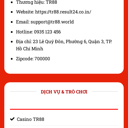
Thương hiệu: TR88
Website: https://tr88.result24.co.in/
Email:
support@tr88.world
Hotline: 0935 123 456
Địa chỉ: 23 Lê Quý Đôn, Phường 6, Quận 3, TP.
Hồ Chí Minh
Zipcode: 700000
DỊCH VỤ & TRÒ CHƠI
Casino TR88