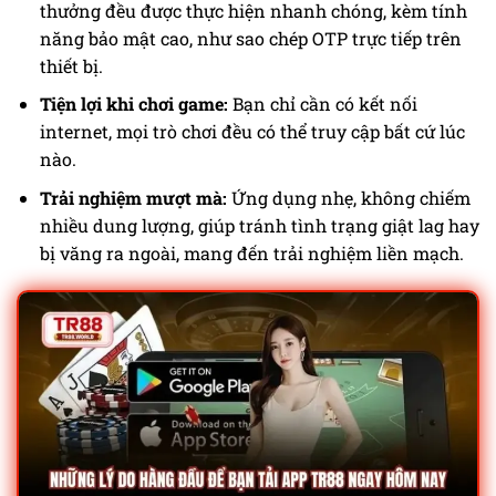
thưởng đều được thực hiện nhanh chóng, kèm tính
năng bảo mật cao, như sao chép OTP trực tiếp trên
thiết bị.
Tiện lợi khi chơi game:
Bạn chỉ cần có kết nối
internet, mọi trò chơi đều có thể truy cập bất cứ lúc
nào.
Trải nghiệm mượt mà:
Ứng dụng nhẹ, không chiếm
nhiều dung lượng, giúp tránh tình trạng giật lag hay
bị văng ra ngoài, mang đến trải nghiệm liền mạch.