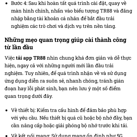
Bước 4: Sau khi hoàn tất quá trình cài đặt, quay về
màn hình chính, nhấn vào biểu tượng TR88 và đăng
nhập bằng tài khoản cá nhân để bắt đầu trải
nghiệm các trò chơi và dịch vụ trên nền tảng.
Những mẹo quan trọng giúp cài thành công
từ lần đầu
Việc
tải app TR88
nhìn chung khá đơn giản và dễ thực
hiện, ngay cả với những người mới lần đầu trải
nghiệm. Tuy nhiên, để quá trình nhận về và sử dụng
ứng dụng diễn ra suôn sẻ, nhanh chóng, tránh gián
đoạn hay lỗi phát sinh, bạn nên lưu ý một số điểm
quan trọng dưới đây.
Về thiết bị: Kiểm tra cấu hình để đảm bảo phù hợp
với yêu cầu. Nếu thiết bị quá cũ hoặc bộ nhớ đầy, bạn
cần nâng cấp hoặc giải phóng bộ nhớ trước khi tải.
Về kết nối mạng: Sử dụng mạng ổn định như 5G