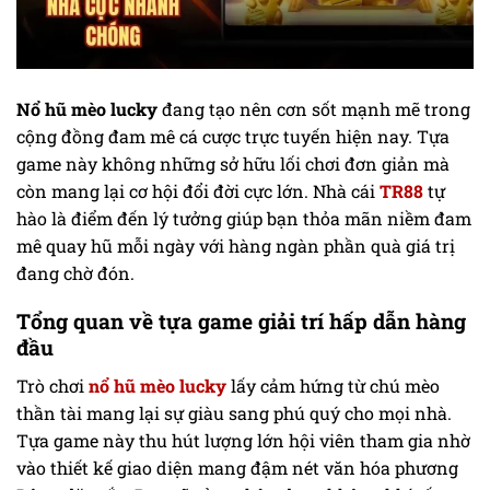
Nổ hũ mèo lucky
đang tạo nên cơn sốt mạnh mẽ trong
cộng đồng đam mê cá cược trực tuyến hiện nay. Tựa
game này không những sở hữu lối chơi đơn giản mà
còn mang lại cơ hội đổi đời cực lớn. Nhà cái
TR88
tự
hào là điểm đến lý tưởng giúp bạn thỏa mãn niềm đam
mê quay hũ mỗi ngày với hàng ngàn phần quà giá trị
đang chờ đón.
Tổng quan về tựa game giải trí hấp dẫn hàng
đầu
Trò chơi
nổ hũ mèo lucky
lấy cảm hứng từ chú mèo
thần tài mang lại sự giàu sang phú quý cho mọi nhà.
Tựa game này thu hút lượng lớn hội viên tham gia nhờ
vào thiết kế giao diện mang đậm nét văn hóa phương