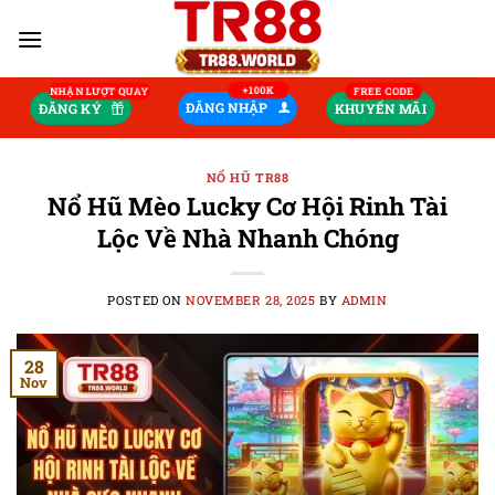
Skip
to
content
ĐĂNG NHẬP
ĐĂNG KÝ
KHUYẾN MÃI
NỔ HŨ TR88
Nổ Hũ Mèo Lucky Cơ Hội Rinh Tài
Lộc Về Nhà Nhanh Chóng
POSTED ON
NOVEMBER 28, 2025
BY
ADMIN
28
Nov