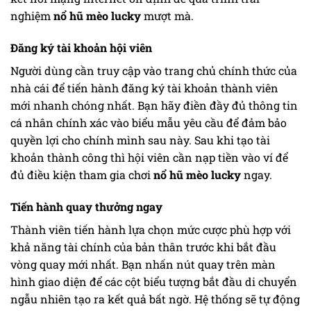
nghiệm
nổ hũ mèo lucky
mượt mà.
Đăng ký tài khoản hội viên
Người dùng cần truy cập vào trang chủ chính thức của
nhà cái để tiến hành đăng ký tài khoản thành viên
mới nhanh chóng nhất. Bạn hãy điền đầy đủ thông tin
cá nhân chính xác vào biểu mẫu yêu cầu để đảm bảo
quyền lợi cho chính mình sau này. Sau khi tạo tài
khoản thành công thì hội viên cần nạp tiền vào ví để
đủ điều kiện tham gia chơi
nổ hũ mèo lucky
ngay.
Tiến hành quay thưởng ngay
Thành viên tiến hành lựa chọn mức cược phù hợp với
khả năng tài chính của bản thân trước khi bắt đầu
vòng quay mới nhất. Bạn nhấn nút quay trên màn
hình giao diện để các cột biểu tượng bắt đầu di chuyển
ngẫu nhiên tạo ra kết quả bất ngờ. Hệ thống sẽ tự động