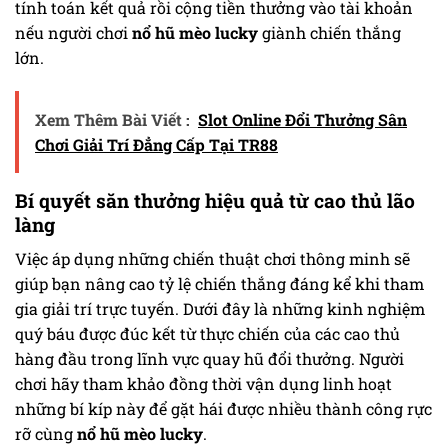
tính toán kết quả rồi cộng tiền thưởng vào tài khoản
nếu người chơi
nổ hũ mèo lucky
giành chiến thắng
lớn.
Xem Thêm Bài Viết :
Slot Online Đổi Thưởng Sân
Chơi Giải Trí Đẳng Cấp Tại TR88
Bí quyết săn thưởng hiệu quả từ cao thủ lão
làng
Việc áp dụng những chiến thuật chơi thông minh sẽ
giúp bạn nâng cao tỷ lệ chiến thắng đáng kể khi tham
gia giải trí trực tuyến. Dưới đây là những kinh nghiệm
quý báu được đúc kết từ thực chiến của các cao thủ
hàng đầu trong lĩnh vực quay hũ đổi thưởng. Người
chơi hãy tham khảo đồng thời vận dụng linh hoạt
những bí kíp này để gặt hái được nhiều thành công rực
rỡ cùng
nổ hũ mèo lucky
.