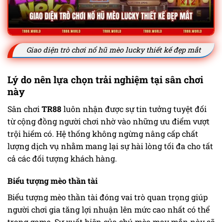
Giao diện trò chơi nổ hũ mèo lucky thiết kế đẹp mắt
Lý do nên lựa chọn trải nghiệm tại sân chơi
này
Sân chơi
TR88
luôn nhận được sự tin tưởng tuyệt đối
từ cộng đồng người chơi nhờ vào những ưu điểm vượt
trội hiếm có. Hệ thống không ngừng nâng cấp chất
lượng dịch vụ nhằm mang lại sự hài lòng tối đa cho tất
cả các đối tượng khách hàng.
Biểu tượng mèo thần tài
Biểu tượng mèo thần tài đóng vai trò quan trọng giúp
người chơi gia tăng lợi nhuận lên mức cao nhất có thể
trong game. Sự xuất hiện của chú mèo may mắn này sẽ