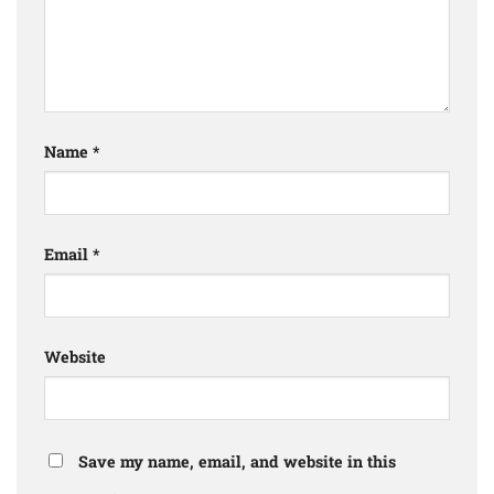
Name
*
Email
*
Website
Save my name, email, and website in this