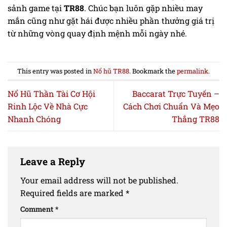
sảnh game tại
TR88
. Chúc bạn luôn gặp nhiều may
mắn cũng như gặt hái được nhiều phần thưởng giá trị
từ những vòng quay định mệnh mỗi ngày nhé.
This entry was posted in
Nổ hũ TR88
. Bookmark the
permalink
.
Nổ Hũ Thần Tài Cơ Hội
Baccarat Trực Tuyến –
Rinh Lộc Về Nhà Cực
Cách Chơi Chuẩn Và Mẹo
Nhanh Chóng
Thắng TR88
Leave a Reply
Your email address will not be published.
Required fields are marked
*
Comment
*